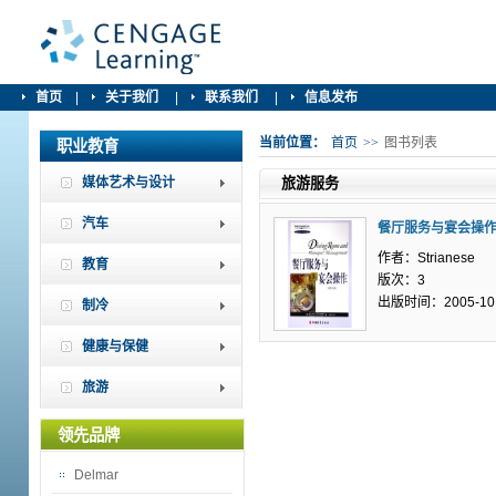
首页
|
关于我们
|
联系我们
|
信息发布
当前位置：
首页
>>
图书列表
职业教育
媒体艺术与设计
旅游服务
汽车
餐厅服务与宴会操
作者：Strianese
教育
版次：3
出版时间：2005-10
制冷
健康与保健
旅游
领先品牌
Delmar